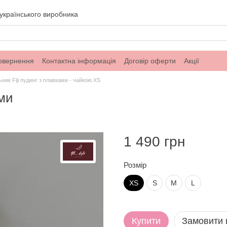
українського виробника
повернення
Контактна інформація
Договір оферти
Акції
ник Fiji пудинг з плавками - чайкою XS
ами
1 490 грн
Розмір
XS
S
M
L
Купити
Замовити