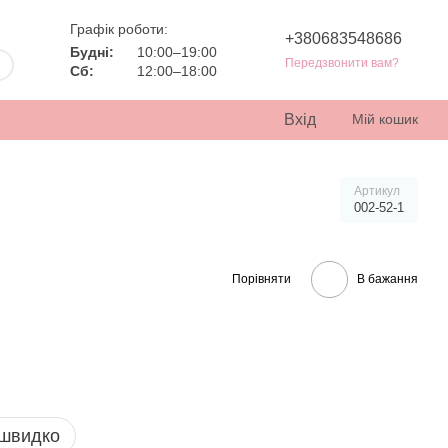
Графік роботи:
+380683548686
Будні:
10:00–19:00
Передзвонити вам?
Сб:
12:00–18:00
Вхід
Мій кошик
Артикул
002-52-1
Порівняти
В бажання
 швидко