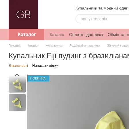
Перейти до основного контенту
Купальники та модний одяг 
Каталог
Каталог
Оплата і доставка
Обмін та 
Головна
Каталог
Купальники
Роздільні купальники
Жіночий купаль
Купальник Fiji пудинг з бразиліан
В наявності
Написати відгук
НОВИНКА