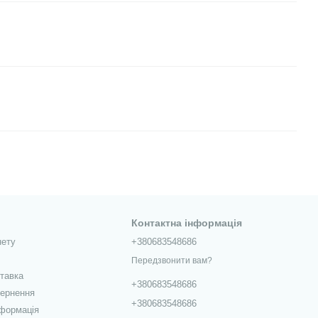
Контактна інформація
нету
+380683548686
Передзвонити вам?
ставка
+380683548686
вернення
+380683548686
нформація