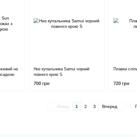
иновий на
Низ купальника Samui чорний
Плавки сліп
посадкою
повного крою S
700 грн
720 грн
Назад
1
2
3
Вперед