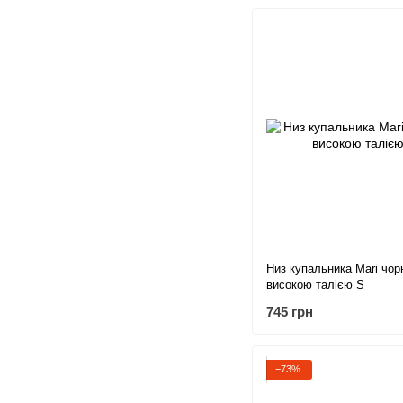
Низ купальника Mari чор
високою талією S
745 грн
−73%