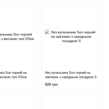
ика Sun чорний на
Низ купальника Sun чорний на
 високою талі XSєю
зав'язках з середньою посадкою S
620 грн