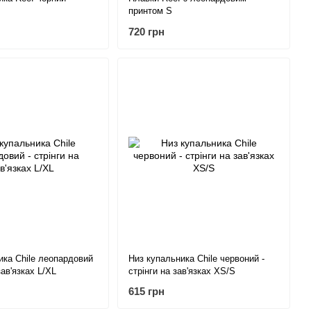
принтом S
720 грн
ика Chile леопардовий
Низ купальника Chile червоний -
зав'язках L/XL
стрінги на зав'язках XS/S
615 грн