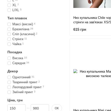
L
XL
7
L/XL
5
Низ купальника Chile чор
Тип плавок
стрінги на зав'язках XS/
Максі (високі)
4
Бразиліана
26
615 грн
Сліп (класичні)
2
Стрінги
11
Чайка
1
Посадка
Висока
10
Середня
34
Декор
Однотонний
31
Тваринний принт
2
Леопардовий принт
7
Зміїний принт
3
Ціна, грн
Від Ціна, грн
До Ціна, грн
ОК
Низ купальника Mari сині