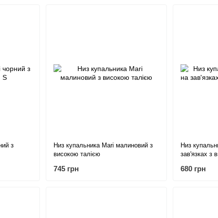
ний з
Низ купальника Mari малиновий з
Низ купальн
високою талією
зав'язках з
745 грн
680 грн