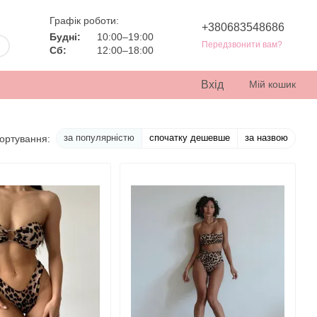
Графік роботи:
+380683548686
Будні:
10:00–19:00
Передзвонити вам?
Сб:
12:00–18:00
Вхід
Мій кошик
за популярністю
спочатку дешевше
за назвою
ортування: