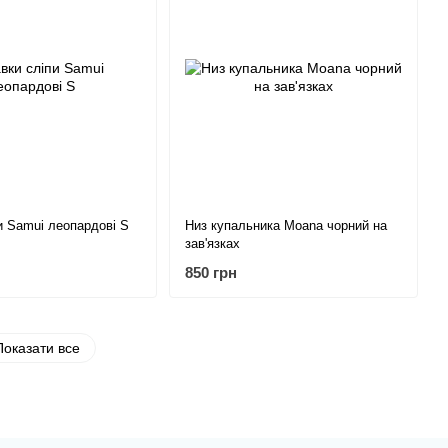
и Samui леопардові S
Низ купальника Moana чорний на
зав'язках
850 грн
Показати все