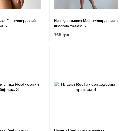
ка Fiji леопардовий -
Низ купальника Mari леопардовий з
ка S
високою талією S
765 грн
ика Reef чорний
Плавки Reef з леопардовим