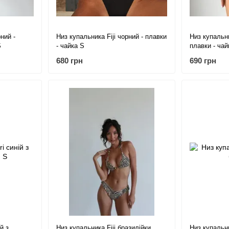
ний -
Низ купальника Fiji чорний - плавки
Низ купальни
S
- чайка S
плавки - чай
680 грн
690 грн
й з
Низ купальника Fiji бразилійки
Низ купальн