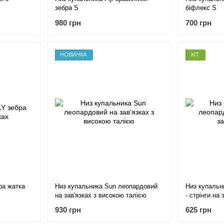
зебра S
біфлекс S
980 грн
700 грн
НОВИНКА
ХІТ
ра жатка
Низ купальника Sun леопардовий
Низ купальн
на зав'язках з високою талією
- стрінги на 
930 грн
625 грн