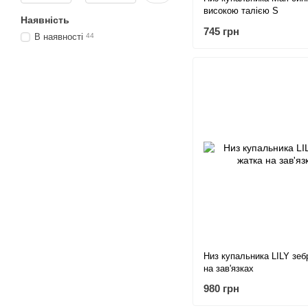
високою талією S
Наявність
745 грн
В наявності
44
Низ купальника LILY зеб
на зав'язках
980 грн