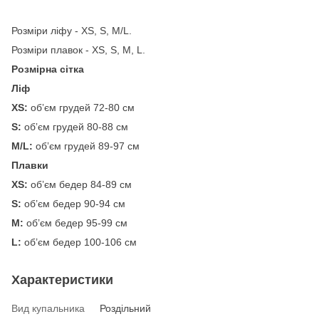
Розміри ліфу - XS, S, M/L.
Розміри плавок - XS, S, M, L.
Розмірна сітка
Ліф
XS:
обʼєм грудей 72-80 см
S:
обʼєм грудей 80-88 см
M/L:
обʼєм грудей 89-97 см
Плавки
XS:
об’єм бедер 84-89 см
S:
об’єм бедер 90-94 см
М:
об’єм бедер 95-99 см
L:
об’єм бедер 100-106 см
Характеристики
Вид купальника
Роздільний