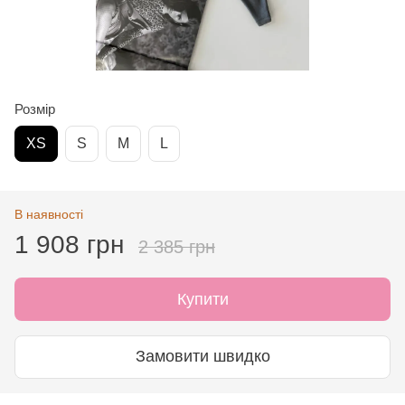
Розмір
XS
S
M
L
В наявності
1 908 грн
2 385 грн
Купити
Замовити швидко