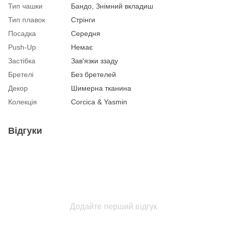
Тип чашки
Бандо, Знімний вкладиш
Тип плавок
Стрінги
Посадка
Середня
Push-Up
Немає
Застібка
Зав'язки ззаду
Бретелі
Без бретелей
Декор
Шимерна тканина
Колекція
Corcica & Yasmin
Відгуки
Додайте перший відгук