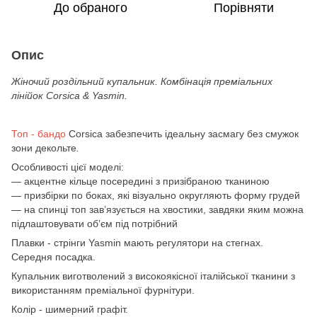
До обраного
Порівняти
Опис
Жіночий роздільний купальник. Комбінація преміальних
лінійок Corsica & Yasmin.
Топ - бандо
Corsica забезпечить ідеальну засмагу без смужок
зони декольте
.
Особливості цієї моделі:
— акцентне кільце посередині з призібраною тканиною
— призбірки по боках, які візуально округляють форму грудей
— на спинці топ зав’язується на хвостики, завдяки яким можна
підлаштовувати обʼєм під потрібний
Плавки - стрінги Yasmin мають регулятори на стегнах.
Середня посадка.
Купальник виготволений з високоякісної італійської тканини з
використанням преміальної фурнітури.
Колір - шимерний графіт.